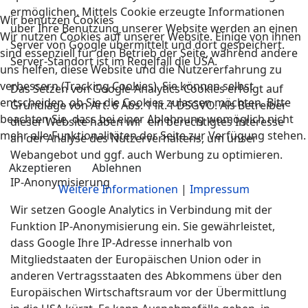
ermöglichen. Mittels Cookie erzeugte Informationen
Wir benutzen Cookies
über Ihre Benutzung unserer Website werden an einen
Wir nutzen Cookies auf unserer Website. Einige von ihnen
Server von Google übermittelt und dort gespeichert.
sind essenziell für den Betrieb der Seite, während andere
Server-Standort ist im Regelfall die USA.
uns helfen, diese Website und die Nutzererfahrung zu
verbessern (Tracking Cookies). Sie können selbst
Das Setzen von Google-Analytics-Cookies erfolgt auf
entscheiden, ob Sie die Cookies zulassen möchten. Bitte
Grundlage von Art. 6 Abs. 1 lit. f DSGVO. Als Betreiber
beachten Sie, dass bei einer Ablehnung womöglich nicht
dieser Website haben wir ein berechtigtes Interesse
mehr alle Funktionalitäten der Seite zur Verfügung stehen.
an der Analyse des Nutzerverhaltens, um unser
Webangebot und ggf. auch Werbung zu optimieren.
Akzeptieren
Ablehnen
IP-Anonymisierung
Weitere Informationen
|
Impressum
Wir setzen Google Analytics in Verbindung mit der
Funktion IP-Anonymisierung ein. Sie gewährleistet,
dass Google Ihre IP-Adresse innerhalb von
Mitgliedstaaten der Europäischen Union oder in
anderen Vertragsstaaten des Abkommens über den
Europäischen Wirtschaftsraum vor der Übermittlung